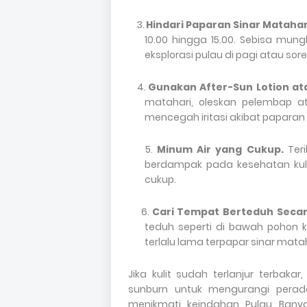
3.
Hindari Paparan Sinar Mataha
10.00 hingga 15.00. Sebisa mungk
eksplorasi pulau di pagi atau sore 
4.
Gunakan After-Sun Lotion at
matahari, oleskan pelembap a
mencegah iritasi akibat paparan 
5.
Minum Air yang Cukup.
Ter
berdampak pada kesehatan kuli
cukup.
6.
Cari Tempat Berteduh Secar
teduh seperti di bawah pohon k
terlalu lama terpapar sinar matah
Jika kulit sudah terlanjur terbak
sunburn untuk mengurangi perad
menikmati keindahan Pulau Banya