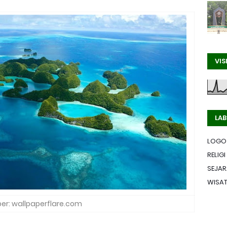
VIS
LAB
LOGO
RELIGI
SEJA
WISA
r: wallpaperflare.com