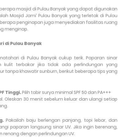
eberapa masjid di Pulau Banyak yang dapat digunakan
lah Masjid Jami’ Pulau Banyak yang terletak di Pulau
Beberapa penginapan juga menyediakan fasilitas ruang
ng menginap.
ri di Pulau Banyak
matahari di Pulau Banyak cukup terik. Paparan sinar
n kulit terbakar jika tidak ada perlindungan yang
r tanpa khawatir sunburn, berikut beberapa tips yang
F Tinggi.
Pilih tabir surya minimal SPF 50 dan PA+++
. Oleskan 30 menit sebelum keluar dan ulangi setiap
ang.
ng.
Pakailah baju berlengan panjang, topi lebar, dan
i paparan langsung sinar UV. Jika ingin berenang,
n renang dengan perlindungan UV.