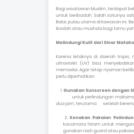
Bagi wisatawan Muslim, terdapat b
untuk beribadah. Salah satunya ada
Balai, pulau utama di kawasan ini. 
ibadah atau mushola bagi tamu ya
Melindungi Kulit dari Sinar Mataha
Karena letaknya di daerah tropis, 
ultraviolet (UV) bisa menyebabka
memadai. Agar tetap nyaman berlibu
perlu diperhatikan:
1.
Gunakan Sunscreen dengan SP
untuk
perlindungan maksimal
dua jam, terutama setelah beren
2.
Kenakan Pakaian Pelindu
kacamata hitam untuk mengurang
gunakan rash guard atau pakaia