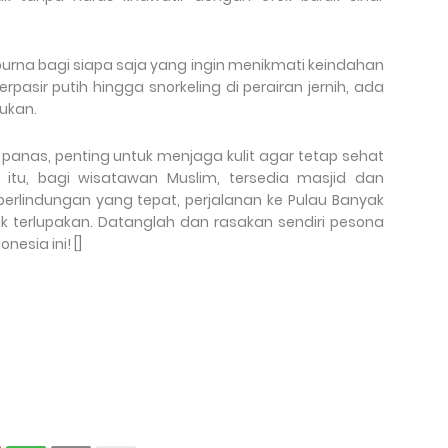
urna bagi siapa saja yang ingin menikmati keindahan
rpasir putih hingga snorkeling di perairan jernih, ada
kukan.
nas, penting untuk menjaga kulit agar tetap sehat
n itu, bagi wisatawan Muslim, tersedia masjid dan
erlindungan yang tepat, perjalanan ke Pulau Banyak
 terlupakan. Datanglah dan rasakan sendiri pesona
esia ini! []