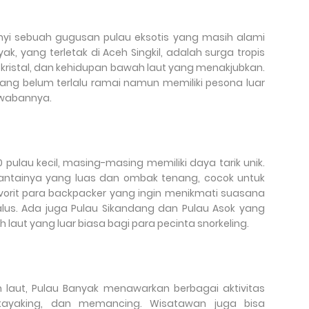
unyi sebuah gugusan pulau eksotis yang masih alami
k, yang terletak di Aceh Singkil, adalah surga tropis
g kristal, dan kehidupan bawah laut yang menakjubkan.
ang belum terlalu ramai namun memiliki pesona luar
awabannya.
60 pulau kecil, masing-masing memiliki daya tarik unik.
antainya yang luas dan ombak tenang, cocok untuk
avorit para backpacker yang ingin menikmati suasana
halus. Ada juga Pulau Sikandang dan Pulau Asok yang
t yang luar biasa bagi para pecinta snorkeling.
 laut, Pulau Banyak menawarkan berbagai aktivitas
, kayaking, dan memancing. Wisatawan juga bisa