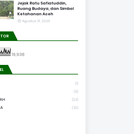
Jejak Ratu Safiatuddin,
Ruang Budaya, dan Simbol
Ketahanan Aceh
Agustus 31, 2025
ITOR
19,938
EL
(1)
(6)
RAH
(23)
TA
(32)