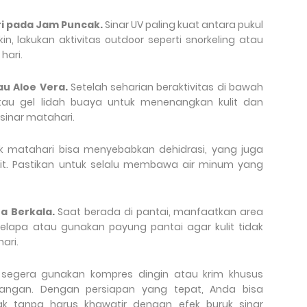
ri pada Jam Puncak.
Sinar UV paling kuat antara pukul
in, lakukan aktivitas outdoor seperti snorkeling atau
hari.
au Aloe Vera.
Setelah seharian beraktivitas di bawah
tau gel lidah buaya untuk menenangkan kulit dan
sinar matahari.
ik matahari bisa menyebabkan dehidrasi, yang juga
t. Pastikan untuk selalu membawa air minum yang
a Berkala.
Saat berada di pantai, manfaatkan area
elapa atau gunakan payung pantai agar kulit tidak
ari.
ar, segera gunakan kompres dingin atau krim khusus
angan. Dengan persiapan yang tepat, Anda bisa
k tanpa harus khawatir dengan efek buruk sinar