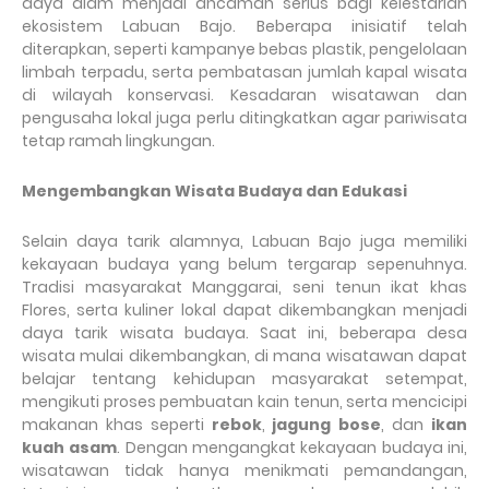
daya alam menjadi ancaman serius bagi kelestarian
ekosistem Labuan Bajo. Beberapa inisiatif telah
diterapkan, seperti kampanye bebas plastik, pengelolaan
limbah terpadu, serta pembatasan jumlah kapal wisata
di wilayah konservasi. Kesadaran wisatawan dan
pengusaha lokal juga perlu ditingkatkan agar pariwisata
tetap ramah lingkungan.
Mengembangkan Wisata Budaya dan Edukasi
Selain daya tarik alamnya, Labuan Bajo juga memiliki
kekayaan budaya yang belum tergarap sepenuhnya.
Tradisi masyarakat Manggarai, seni tenun ikat khas
Flores, serta kuliner lokal dapat dikembangkan menjadi
daya tarik wisata budaya. Saat ini, beberapa desa
wisata mulai dikembangkan, di mana wisatawan dapat
belajar tentang kehidupan masyarakat setempat,
mengikuti proses pembuatan kain tenun, serta mencicipi
makanan khas seperti
rebok
,
jagung bose
, dan
ikan
kuah asam
. Dengan mengangkat kekayaan budaya ini,
wisatawan tidak hanya menikmati pemandangan,